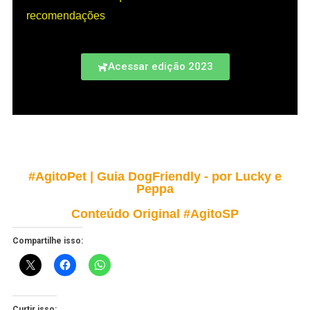
recomendações
Acessar edição 2023
#AgitoPet | Guia DogFriendly - por Lucky e
Peppa
Conteúdo Original #AgitoSP
Compartilhe isso:
Curtir isso: