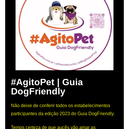
#AgitoPet | Guia
DogFriendly
Não deixe de conferir todos os estabelecimentos
participantes da edição 2023 do Guia DogFriendly.
Temos certeza de que aucês vão amar as