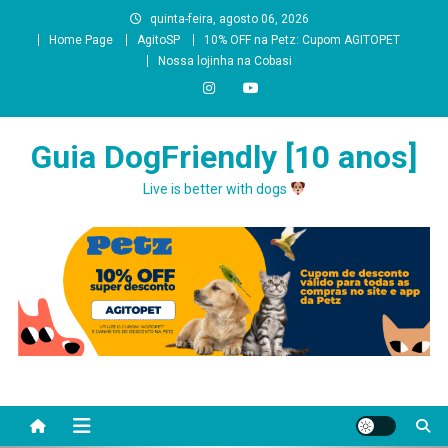
quinta-feira, agosto 06, 2026
Home Page
AgitoSP
10% OFF na Petz: Cupom AGITOPET
Nossa lojinha na Cobasi
Guia DogFriendly [10 anos]
Live is better with dogs