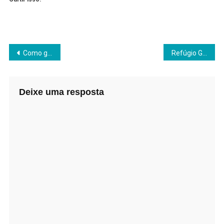
Como garantir que seu cão fique tranquilo no carro
Refúgio Gaúcho Costela de Chão e Entretenimento
Deixe uma resposta